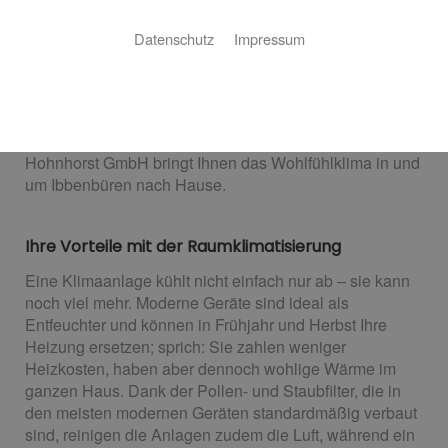
Ihr Wohlfühlklima, jederzeit
Datenschutz
Impressum
Klimaanlagen in Geschäften und Büros sind inzwischen
Standard, aber im privaten Bereich scheint außerhalb
des Autos kaum jemand eine solche Anlage zu nutzen.
Dabei sind die Vorteile groß und die Betriebskosten,
dank der Energieeffizienz moderner Geräte, niedrig.
Hohnhorst GmbH bringt Ihnen das Wohlfühlklima in und
um Ibbenbüren nach Hause.
Ihre Vorteile mit der Raumklimatisierung
Eine Klimaanlage kühlt nicht einfach nur ab – sie kann
noch viel mehr. Moderne Geräte sind ideal als
Entfeuchter und können in Frühjahr und Herbst Ihre
Heizung ersetzen; sprich: Sie zahlen weniger
Heizkosten, haben aber dennoch wohlige Wärme im
ganzen Haus. Dank der Pollen- und Staubfilter, die in
den meisten modernen Geräten standardmäßig verbaut
sind, reinigen die Anlagen zudem die Luft, während ein