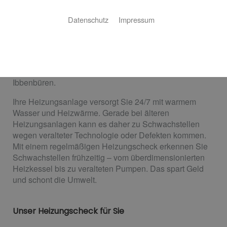
So sparen Sie Energiekosten
Datenschutz
Impressum
Die Heizung im Erdgeschoss wird heiß, aber im
Obergeschoss bleibt sie kalt? Das Wasser braucht
länger als gewohnt, bis es warm ist? Höchste Zeit für
einen Heizungscheck! Hohnhorst GmbH ist Ihr Partner
für einen ausführlichen Check Ihrer Heizungsanlage in
Ibbenbüren.
Ihre Heizungsanlage versorgt Sie 24/7 mit warmem
Wasser und Heizwärme. Gerade bei älteren
Heizungsanlagen kann es daher zu Schwachstellen
wegen veralteter Technologie oder Defekten kommen.
Mit einem regelmäßigen Heizungscheck erkennen Sie
Schwachstellen frühzeitig – vom überdimensionierten
Heizkessel bis zu veralteten Pumpen. Das spart Geld
und schont die Umwelt.
Unser Heizungscheck für Sie