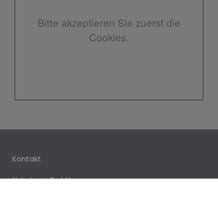
Bitte akzeptieren Sie zuerst die
Cookies.
Kontakt
Hohnhorst GmbH
Roßlauerstr. 3
49479 Ibbenbüren