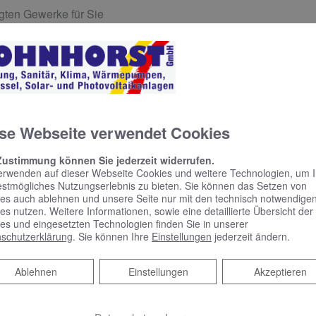
igten Gewerke für Sie
g wird individuell auf Ihr Heizsystem und Ihre Elektroanlagen 
ltige und termingerechte Ausführung
se Webseite verwendet Cookies
uell Fördermöglichkeiten gibt.
Zustimmung können Sie jederzeit widerrufen.
en Sie.​
erwenden auf dieser Webseite Cookies und weitere Technologien, um 
estmögliches Nutzungserlebnis zu bieten. Sie können das Setzen von
es auch ablehnen und unsere Seite nur mit den technisch notwendige
es nutzen. Weitere Informationen, sowie eine detaillierte Übersicht der
es und eingesetzten Technologien finden Sie in unserer
schutzerklärung
. Sie können Ihre
Einstellungen
jederzeit ändern.
Ablehnen
Ablehnen
Einstellungen
Akzeptieren