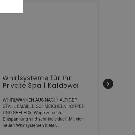
Whirlsysteme für Ihr
Gesta
Private Spa | Kaldewei
alltä
HANS
WHIRLWANNEN AUS NACHHALTIGER
STAHL-EMAILLE SCHMEICHELN KÖRPER
Stil für 
UND SEELEDie Wege zu echter
HANSAGENE
Entspannung sind sehr individuell. Mit vier
von Wascht
neuen Whirlsystemen bietet…
unterschi
konzipiert