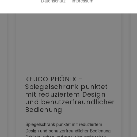
Datenschutz
Impressum
KEUCO PHÖNIX –
Spiegelschrank punktet
mit reduziertem Design
und benutzerfreundlicher
Bedienung
Spiegelschrank punktet mit reduziertem
Design und benutzerfreundlicher Bedienung
Schlicht, schön und mit vielen praktischen