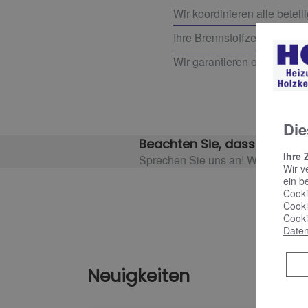
Wir koordinieren alle beteil
Ihre Brennstoffzellenheizun
Wir garantieren eine sorgfä
Die
Beachten Sie, dass es event
Ihre 
Sprechen Sie uns an! Wir informier
Wir v
ein b
Cooki
Cooki
Cooki
Daten
Neuigkeiten